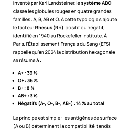
Inventé par Karl Landsteiner, le
système ABO
classe les globules rouges en quatre grandes
familles : A, B, AB et O. À cette typologie s’ajoute
le facteur
Rhésus (Rh)
, positif ou négatif,
identifié en 1940 au Rockefeller Institute. À
Paris, l’Établissement Français du Sang (EFS)
rappelle qu’en 2024 la distribution hexagonale
se résume à :
A+ : 39 %
O+ : 36 %
B+ : 8 %
AB+ : 3 %
Négatifs (A-, O-, B-, AB-) : 14 % au total
Le principe est simple : les antigènes de surface
(A ou B) déterminent la compatibilité, tandis